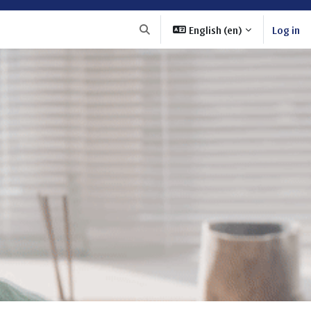
English ‎(en)‎
Log in
Toggle search input