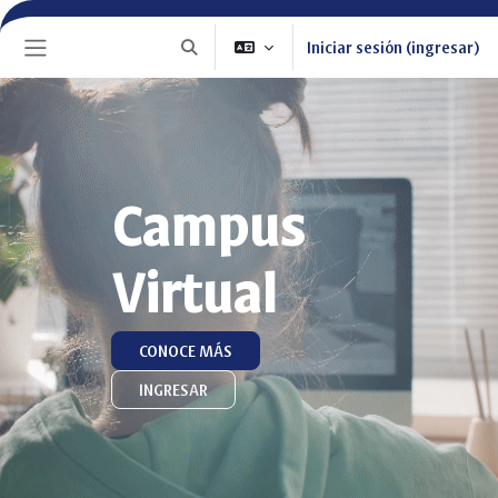
Saltar al contenido principal
Iniciar sesión (ingresar)
Activar o desactivar entrada de búsqueda
Pánel lateral
Campus
Virtual
CONOCE MÁS
INGRESAR