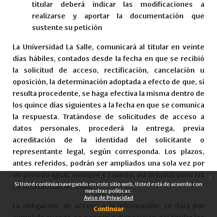
titular deberá indicar las modificaciones a
realizarse y aportar la documentación que
sustente su petición
La Universidad La Salle, comunicará al titular en veinte
días hábiles, contados desde la fecha en que se recibió
la solicitud de acceso, rectificación, cancelación u
oposición, la determinación adoptada a efecto de que, si
resulta procedente, se haga efectiva la misma dentro de
los quince días siguientes a la fecha en que se comunica
la respuesta. Tratándose de solicitudes de acceso a
datos personales, procederá la entrega, previa
acreditación de la identidad del solicitante o
representante legal, según corresponda. Los plazos,
antes referidos, podrán ser ampliados una sola vez por
un periodo igual; siempre y cuando, así lo justifiquen las
x
Si Usted continúa navegando en este sitio web, Usted está de acuerdo con
circunstancias del caso.
nuestras políticas:
Aviso de Privacidad
La obligación, de acceso a la información, se dará por
Continuar
cumplida cuando se pongan a disposición del titular los